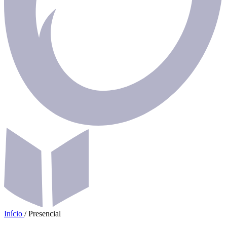
Início
/
Presencial