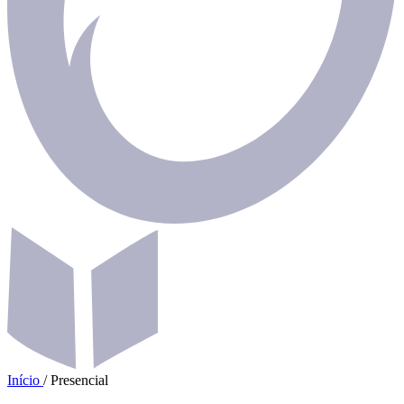
Início
/
Presencial