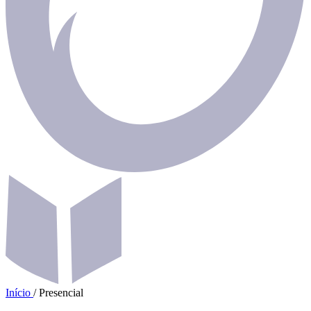
Início
/
Presencial